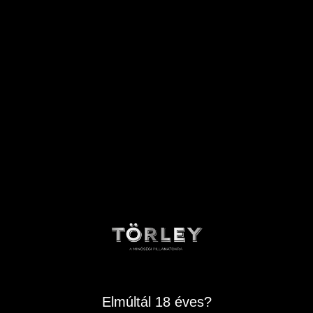
Pezsgő - edes
TÖRLEY FORTUNA DOUX
VINAGORA, BUDAPEST - EZÜST 2023
Az elsődleges ízek kedvelőinek! Elegáns,
zöldes-sárga szín, intenzív gyöngyözés.
Illatában egyszerre mutatkoznak a friss illatos
szőlőfajták jegyei. Komplex édes pezsgő,
közepesen hosszú utóízzel. Édes krémek,
fagylaltok kísérője.
Elmúltál 18 éves?