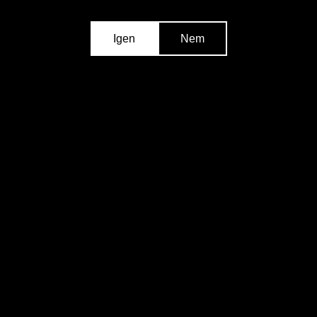
Egy palack Törleyvel méltóképpen fejezheti ki
elismerését! Akár hétköznap is.
Igen
Nem
Vásárolja meg webshopunkban:
LINK
Szín:
Fehér
Alkohol tartalom:
7%
desszertek, torták, édes
Étkezés ajánlás:
krémek
Tálalási hőmérséklet:
6-8 °C
Savasság:
5.2 g/l